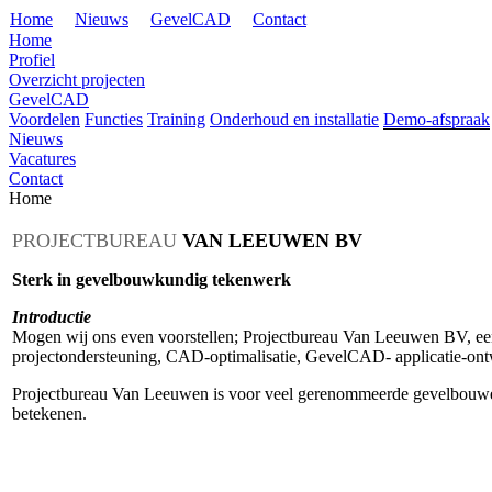
Home
Nieuws
GevelCAD
Contact
Home
Profiel
Overzicht projecten
GevelCAD
Voordelen
Functies
Training
Onderhoud en installatie
Demo-afspraak
Nieuws
Vacatures
Contact
Home
PROJECTBUREAU
VAN LEEUWEN BV
Sterk in gevelbouwkundig tekenwerk
Introductie
Mogen wij ons even voorstellen; Projectbureau Van Leeuwen BV, een
projectondersteuning, CAD-optimalisatie, GevelCAD- applicatie-ontw
Projectbureau Van Leeuwen is voor veel gerenommeerde gevelbouwers
betekenen.