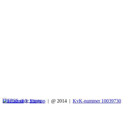
Disclaimer
|
Sitemap
|
@ 2014
|
KvK-nummer 10039730